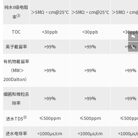
纯水Ⅱ级电阻
＞5MΩ·cm@25℃
＞5MΩ·cm@25℃
＞5MΩ·cm
③
率
TOC
<30ppb
<30ppb
<30pp

离子截留率
>99%
>99%
>99%

有机物截留率
（MW＞
>99%
>99%
>99%
200Dalton）
细菌和微粒去
>99%
>99%
>99%
除率
⑧
≤500ppm
≤500ppm
≤500p
进水TDS
进水电导率
<1000μs/cm
<1000μs/cm
<1000μs