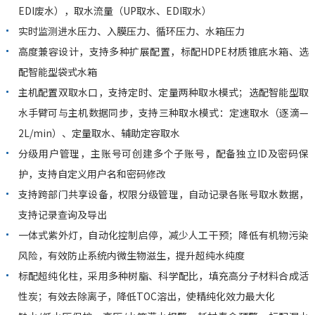
EDI废水），取水流量（UP取水、EDI取水）
实时监测进水压力、入膜压力、循环压力、水箱压力
高度兼容设计，支持多种扩展配置，标配HDPE材质锥底水箱、选
配智能型袋式水箱
主机配置双取水口，支持定时、定量两种取水模式；选配智能型取
水手臂可与主机数据同步，支持三种取水模式：定速取水（逐滴—
2L/min）、定量取水、辅助定容取水
分级用户管理，主账号可创建多个子账号，配备独立ID及密码保
护，支持自定义用户名和密码修改
支持跨部门共享设备，权限分级管理，自动记录各账号取水数据，
支持记录查询及导出
一体式紫外灯，自动化控制启停，减少人工干预；降低有机物污染
风险，有效防止系统内微生物滋生，提升超纯水纯度
标配超纯化柱，采用多种树脂、科学配比，填充高分子材料合成活
性炭；有效去除离子，降低TOC溶出，使精纯化效力最大化