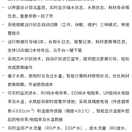
UI界面设计简洁直观，实时显示储水状态、水质状态、耗材寿命等
信息，重要参数一目了然
系统根据运行状态自动切换（工作、休眠、维护）三种模式，带报
警提示
运行数据可存储3年，含取水日志、报警记录、耗材更换等信息，
支持USB端口本地导出、云平台一键下载
采用芯片识别技术，自动识别滤芯型号，提供图文更换引导，轻松
完成更换操作
基于水质、使用时长及过水量，智能计算耗材使用状况，优化耗材
更换周期，节省使用成本
可实时监测进水、RO纯水电导率，EDI纯水电阻率、UP超纯水电阻
率及水温，水质超标即时报警并排放；采用高精度电极（传感器常
-1
数≤0.01cm
）和温度传感器（精度≤0.1℃），智能显示温度补偿
后的电导率/电阻率及水温数据
实时监测产水流量（RO产水、EDI产水），废水流量（RO废水、