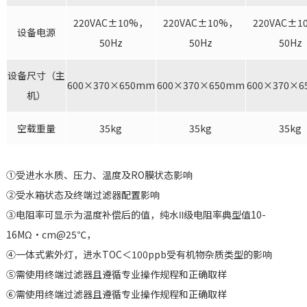
220VAC±10%，
220VAC±10%，
220VAC±
设备电源
50Hz
50Hz
50Hz
设备尺寸（主
600×370×650mm
600×370×650mm
600×370×
机）
空载重量
35kg
35kg
35kg
①受进水水质、压力、温度及RO膜状态影响
②受水箱状态及终端过滤器配置影响
③
电阻率可显示为温度补偿后的值，纯水Ⅱ级电阻率
典型值10-
16MΩ·cm@25℃，
④一体式紫外灯，进水TOC＜100ppb受有机物杂质类型的影响
⑤需使用终端过滤器且遵循专业操作规程和正确取样
⑥需使用终端过滤器且遵循专业操作规程和正确取样