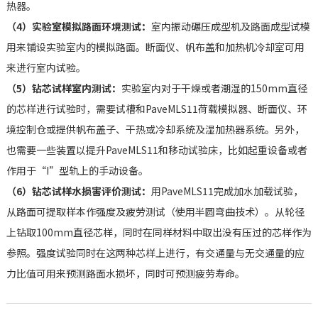
热器。
（4）实验室模拟路面环境测试：
室内振动碾压成型机及路面成型试模
用来铺设实验室内的模拟路面。断面仪、帆布盖和加热机冷却室可用
来进行室内试验。
（5）钻芯试样室内测试：
实验室内对于干燥或者潮湿的150mm直径
的芯样进行试验时，需要试槽和PaveMLS11荷载模拟器、断面仪、环
境控制仓或提供帆布盖子、干热或冷却系统及湿加热器系统。另外，
也需要一些装置以提升PaveMLS11和移动试验床，比如起重设备或者
作用于“I”型轨上的手动设备。
（6）钻芯试样水损害评价测试：
用PaveMLS11完成加水加载试验，
从路面可提取样本作强度及疲劳测试（使用半圆弯曲技术）。从轮径
上钻取100mm直径芯样，同时在同样材料中取出没有压过的芯样作为
参照。强度试验同时在这两种芯样上进行，有交通量与无交通量的应
力比值可用来预测路面水损坏，同时可预测疲劳寿命。