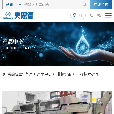
在线留言

EN



产品中心
PRODUCT CENTER
当前位置：
首页
>
产品中心
>
非标设备
>
非标技术/产品
