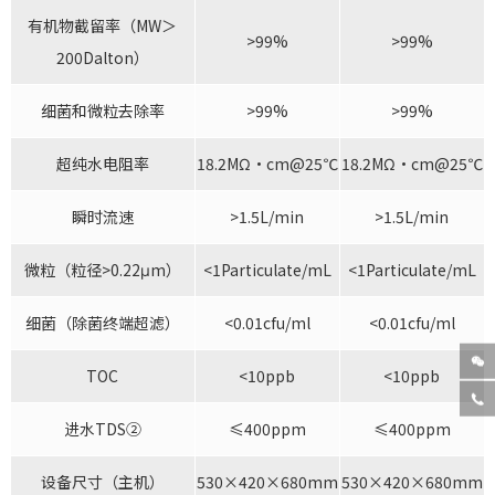
有机物截留率（MW＞
>99%
>99%
200Dalton）
细菌和微粒去除率
>99%
>99%
超纯水电阻率
18.2MΩ·cm@25℃
18.2MΩ·cm@25℃
瞬时流速
>1.5L/min
>1.5L/min
微粒（粒径>0.22μm）
<1Particulate/mL
<1Particulate/mL
细菌（除菌终端超滤）
<0.01cfu/ml
<0.01cfu/ml

TOC
<10ppb
<10ppb

进水TDS②
≤400ppm
≤400ppm
设备尺寸（主机）
530×420×680mm
530×420×680mm