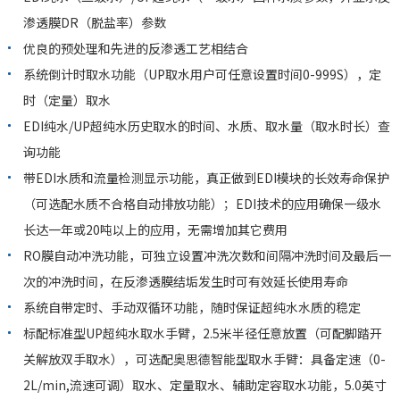
渗透膜DR（脱盐率）参数
优良的预处理和先进的反渗透工艺相结合
系统倒计时取水功能（UP取水用户可任意设置时间0-999S），定
时（定量）取水
EDI纯水/UP超纯水历史取水的时间、水质、取水量（取水时长）查
询功能
带EDI水质和流量检测显示功能，真正做到EDI模块的长效寿命保护
（可选配水质不合格自动排放功能）；EDI技术的应用确保一级水
长达一年或20吨以上的应用，无需增加其它费用
RO膜自动冲洗功能，可独立设置冲洗次数和间隔冲洗时间及最后一
次的冲洗时间，在反渗透膜结垢发生时可有效延长使用寿命
系统自带定时、手动双循环功能，随时保证超纯水水质的稳定
标配标准型UP超纯水取水手臂，2.5米半径任意放置（可配脚踏开
关解放双手取水），可选配奥思德智能型取水手臂：具备定速（0-
2L/min,流速可调）取水、定量取水、辅助定容取水功能，5.0英寸