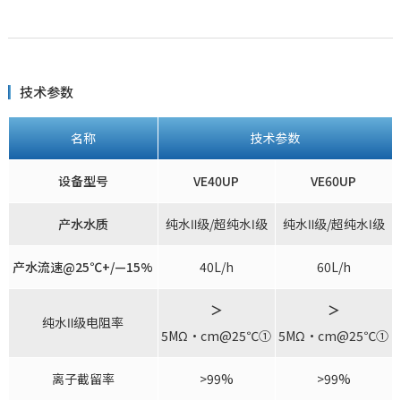
技术参数
名称
技术参数
设备型号
VE40UP
VE60UP
产水水质
纯水Ⅱ级/超纯水Ⅰ级
纯水Ⅱ级/超纯水Ⅰ级
产水流速@25℃+/—15%
40L/h
60L/h
＞
＞
纯水Ⅱ级电阻率
5MΩ·cm@25℃①
5MΩ·cm@25℃①
离子截留率
>99%
>99%