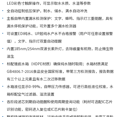
LED彩色寸触屏操作，可显示取水水质、水温等参数
全自动控制低压保护，制水、储水、满水自动冲洗
主板自带内置漏水检测保护：文字、蜂鸣、指示灯三重提醒，具有
漏水停机保护功能，可外置多个漏水检测器
可设置EDI纯水、UP超纯水产水不合格报警（用户可任意设置报警
值），文字、指示灯双重自动提醒
内置185nm/254nm双波长紫外灯，去除痕量有机物，防止微生物
滋生
标配锥底水箱（HDPE材质）确保纯水随时取用；水箱材质满足
GB4806.7-2016食品安全国家标准，带第三方检测报告，报告数据
有三个以上元素且有水二次迁移数据
水箱液位显示0-99%，自带压力传感器，可进行高低液位校准，水
箱标配空气过滤器、溢流装置
各阶段滤芯到期自动提醒和使用周期查询功能（耗材可选配IC芯片
识别功能，密码进入复位或IC芯片刷卡复位）
整机快速锁扣连接耗材，15秒内徒手完成拆卸和安装，无需工具和