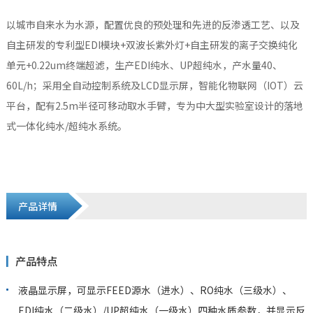
以城市自来水为水源，配置优良的预处理和先进的反渗透工艺、以及
自主研发的专利型EDI模块+双波长紫外灯+自主研发的离子交换纯化
单元+0.22um终端超滤，生产EDI纯水、UP超纯水，产水量40、
60L/h；采用全自动控制系统及LCD显示屏，智能化物联网（IOT）云
平台，配有2.5m半径可移动取水手臂，专为中大型实验室设计的落地
式一体化纯水/超纯水系统。
产品详情
产品特点
液晶显示屏，可显示FEED源水（进水）、RO纯水（三级水）、
EDI纯水（二级水）/UP超纯水（一级水）四种水质参数，并显示反