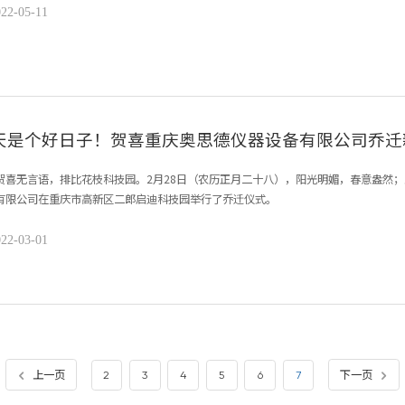
22-05-11
天是个好日子！贺喜重庆奥思德仪器设备有限公司乔迁
贺喜无言语，排比花枝科技园。2月28日（农历正月二十八），阳光明媚，春意盎然；
有限公司在重庆市高新区二郎启迪科技园举行了乔迁仪式。
22-03-01
上一页
下一页
2
3
4
5
6
7

