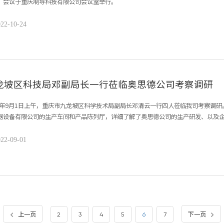
，会议于重庆制导科技有限公司会议室举行。
22-10-24
龙坡区科技局邓副局长一行莅临奥思德公司考察调研
22年9月1日上午，重庆市九龙坡区科学技术局副局长邓清云一行四人莅临我司考察调
器设备有限公司的生产车间和产品陈列厅，详细了解了奥思德公司的生产研发、以及企业
22-09-01
上一页
下一页
2
3
4
5
6
7

