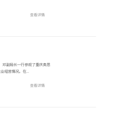
查看详情
研。邓副局长一行参观了重庆奥思
经营情况。在...
查看详情