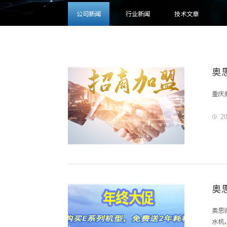
公司新闻
行业新闻
技术文章
奥
重庆
20

奥
奥思
水机