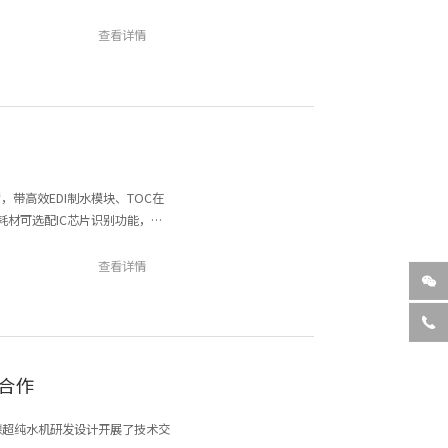
查看详情
，带高效EDI制水模块、TOC在
耗材可选配IC芯片识别功能，同
查看详情


合作
德超纯水机研发设计开展了技术交