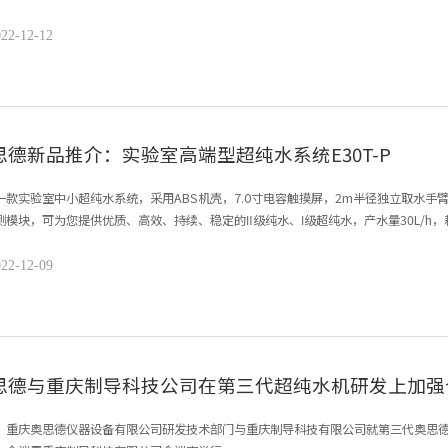
22-12-12
思德新品推介：实验室高端型超纯水系统E30T-P
一款实验室中小超纯水系统，采用ABS机壳，7.0寸电容触摸屏，2m半径独立取水手臂
测模块，可为您提供优质、高效、持续、稳定的Ⅱ级纯水、Ⅰ级超纯水，产水量30L/h，
有造水/取水/TOC的历史水量、水质记录时间查询功能。
22-12-09
思德与重庆制导科技公司在第三代超纯水机研发上加强
，重庆奥思德仪器设备有限公司研发技术部门与重庆制导科技有限公司就第三代奥思