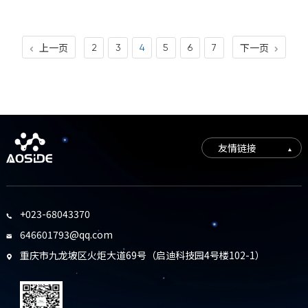
上一页
下一页
2
3
4
5
6
7


友情链接
+023-68043370

646601793@qq.com

重庆市九龙坡区火炬大道69号（启迪科技园4号楼102-1）
