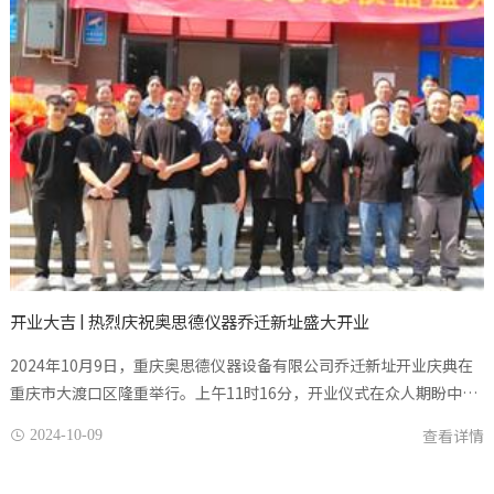
开业大吉 | 热烈庆祝奥思德仪器乔迁新址盛大开业
2024年10月9日，重庆奥思德仪器设备有限公司乔迁新址开业庆典在
重庆市大渡口区隆重举行。上午11时16分，开业仪式在众人期盼中正
式拉开帷幕，伴随着隆隆的礼炮声与雷鸣般的掌声，到场的各位领导
查看详情
2024-10-09

共同为奥思德仪器新址...