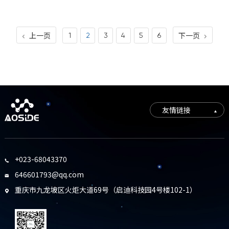
上一页
下一页
1
2
3
4
5
6


友情链接
+023-68043370

646601793@qq.com

重庆市九龙坡区火炬大道69号（启迪科技园4号楼102-1）
