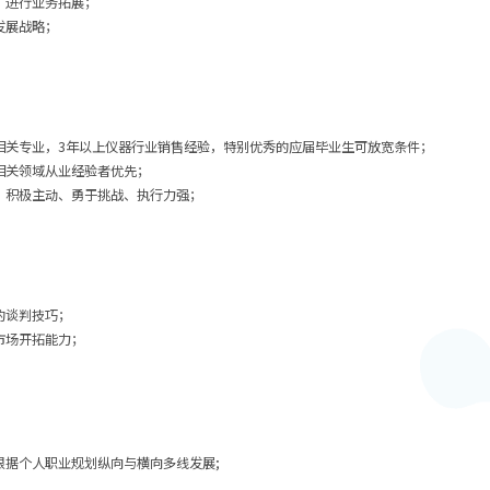
，进行业务拓展；
发展战略；
相关专业，3年以上仪器行业销售经验，特别优秀的应届毕业生可放宽条件；
相关领域从业经验者优先；
、积极主动、勇于挑战、执行力强；
；
的谈判技巧；
市场开拓能力；
根据个人职业规划纵向与横向多线发展;