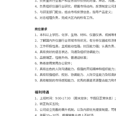
3、负责重点行业客户和业务合作伙伴的对接、拜访、沟通
4、负责组织仪器行业研究，把握市场动向，反馈制定公司
5、与研发部门配合，结合市场反馈信息，指导产品定义；
6、对总经理负责，完成大区内的所有工作。
岗位要求
1、本科以上学历，化学、生物、材料、仪器仪表、机械等
2、了解国内外仪器行业领域市场状况，有分析仪器或检测
3、工作积极性高，主观能动性强，抗压能力强；认真负责
4、具有良好的语言表达、沟通及组织协调能力；
5、品貌端正，性格外向、普通话标准；
6、熟练使用常用办公软件；
7、具有出色的人际沟通能力，极强的开拓精神和组织能力
8、具有较强组织、规划、协调能力、人际交往能力及较高
9、具有敏锐的市场感知能力、优秀的渠道资源整合能力和
福利待遇
1、上班时间：9:00-17:30 （周末双休；节假日正常休息）;
2、转正购买五险;
3、公司设立完善的晋升机制，以及内部优先提拔制度，可
4、年薪20—30万，根据销售业绩上不封顶。