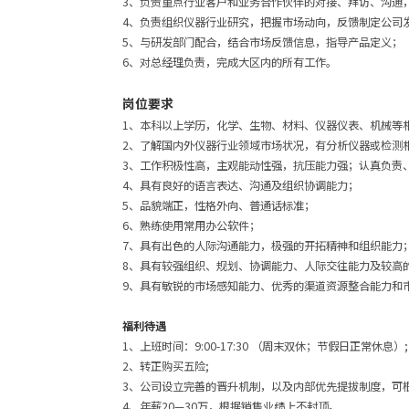
3、负责重点行业客户和业务合作伙伴的对接、拜访、沟通
4、负责组织仪器行业研究，把握市场动向，反馈制定公司
5、与研发部门配合，结合市场反馈信息，指导产品定义；
6、对总经理负责，完成大区内的所有工作。
岗位要求
1、本科以上学历，化学、生物、材料、仪器仪表、机械等
2、了解国内外仪器行业领域市场状况，有分析仪器或检测
3、工作积极性高，主观能动性强，抗压能力强；认真负责
4、具有良好的语言表达、沟通及组织协调能力；
5、品貌端正，性格外向、普通话标准；
6、熟练使用常用办公软件；
7、具有出色的人际沟通能力，极强的开拓精神和组织能力
8、具有较强组织、规划、协调能力、人际交往能力及较高
9、具有敏锐的市场感知能力、优秀的渠道资源整合能力和
福利待遇
1、上班时间：9:00-17:30 （周末双休；节假日正常休息）;
2、转正购买五险;
3、公司设立完善的晋升机制，以及内部优先提拔制度，可
4、年薪20—30万，根据销售业绩上不封顶。