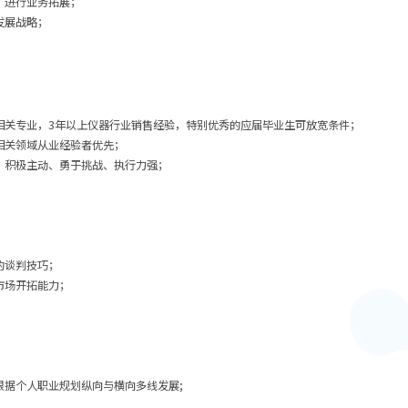
，进行业务拓展；
发展战略；
相关专业，3年以上仪器行业销售经验，特别优秀的应届毕业生可放宽条件；
相关领域从业经验者优先；
、积极主动、勇于挑战、执行力强；
；
的谈判技巧；
市场开拓能力；
根据个人职业规划纵向与横向多线发展;