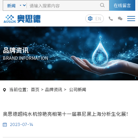
在线留言

EN



品牌资讯
BRAND INFORMATION
当前位置：
首页
>
品牌资讯
>
公司新闻

奥思德超纯水机惊艳亮相第十一届慕尼黑上海分析生化展！
2023-07-14
