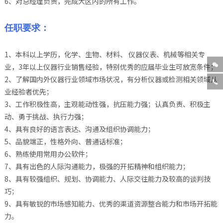
6、对总经理负责，完成大区内的所有工作。
任职要求：
1、本科以上学历，化学、生物、材料、 仪器仪表、机械等相关专

业，3年以上仪器行业销售经验，特别优秀的应届毕业生可放宽条件；
2、了解国内外仪器行业领域市场状况，有分析仪器或检测相关领域从

业经验者优先；
3、工作积极性高，主观能动性强，抗压能力强；认真负责、积极主
动、勇于挑战、执行力强；
4、具有良好的语言表达、沟通及组织协调能力；
5、品貌端正，性格外向、普通话标准；
6、熟练使用常用办公软件；
7、具有出色的人际沟通能力，极强的开拓精神和组织能力；
8、具有较强组织、规划、协调能力、人际交往能力及较高的谈判技
巧；
9、具有敏锐的市场感知能力、优秀的渠道资源整合能力和市场开拓能
力。